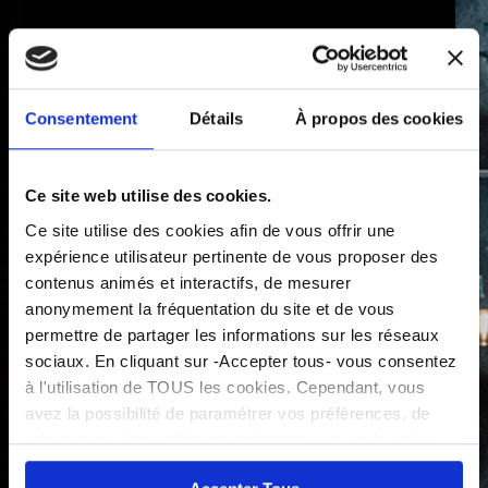
Michèle…et les autres
A partir de 14 ans
Consentement
Détails
À propos des cookies
Ce site web utilise des cookies.
ACHETER
Ce site utilise des cookies afin de vous offrir une
expérience utilisateur pertinente de vous proposer des
contenus animés et interactifs, de mesurer
anonymement la fréquentation du site et de vous
En partenariat avec Odyssud Spectacles
permettre de partager les informations sur les réseaux
sociaux. En cliquant sur -Accepter tous- vous consentez
Eté 1971, Marie-Claire, 16 ans, tombe enceinte. Bien
à l'utilisation de TOUS les cookies. Cependant, vous
que ce soit un crime puni par la loi, elle ne veut pas
avez la possibilité de paramétrer vos préférences, de
garder l’enfant. Elle veut avorter.
refuser tous les cookies non-nécessaires ou de retirer
Solidaire, sa mère, Michèle puis Lucette, Renée et
Micheline mettent tout en œuvre pour l’aider. Mais
entièrement votre consentement. Attention, le fait de ne
l’avortement clandestin tourne mal…