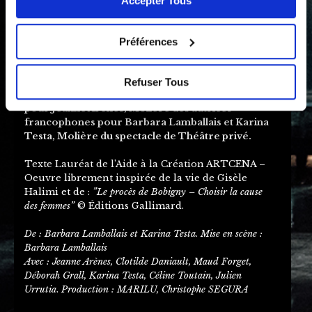
Accepter Tous
pas accepter tous les cookies peut bloquer certaines
Automne 1972. Toutes les femmes se retrouvent
fonctionnalités du site.
> Lire notre Politique de
inculpées.
cookies
Une certaine avocate, Maître Gisèle Halimi,
Préférences
orchestrera ce procès, le procès de Bobigny.
Leur courage a écrit la suite de l’Histoire.
Refuser Tous
Molière de la comédienne dans un second rôle
pour Jeanne Arènes, Molière
des autrices
francophones pour Barbara Lamballais et Karina
Testa, Molière
du spectacle de Théâtre privé.
Texte Lauréat de l’Aide à la Création ARTCENA –
Oeuvre librement inspirée de la vie de Gisèle
Halimi et de :
”Le procès de Bobigny – Choisir la cause
des
femmes”
© Éditions Gallimard.
De : Barbara Lamballais et Karina Testa. Mise en scène :
Barbara Lamballais
Avec : Jeanne Arènes, Clotilde Daniault, Maud Forget,
Déborah Grall, Karina Testa, Céline Toutain, Julien
Urrutia
.
Production : MARILU, Christophe SEGURA