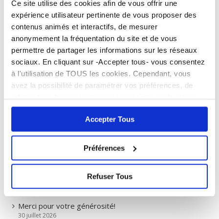
Ce site utilise des cookies afin de vous offrir une
expérience utilisateur pertinente de vous proposer des
contenus animés et interactifs, de mesurer
> Tous les articles
anonymement la fréquentation du site et de vous
permettre de partager les informations sur les réseaux
ARTICLES RÉCENTS
sociaux. En cliquant sur -Accepter tous- vous consentez
à l'utilisation de TOUS les cookies. Cependant, vous
Nouveaux horaires Mairie et service Etat civil
avez la possibilité de paramétrer vos préférences, de
6 août 2026
refuser tous les cookies non-nécessaires ou de retirer
Cornebarrieu en fête les 11, 12, 13 sept. au Boiret
entièrement votre consentement. Attention, le fait de ne
5 août 2026
Accepter Tous
pas accepter tous les cookies peut bloquer certaines
fonctionnalités du site.
> Lire notre Politique de
Forum des associations : faites le plein d’activités pour
cookies
la rentrée !
Préférences
5 août 2026
Consultation publique : extension du site Airlog II
Refuser Tous
5 août 2026
Merci pour votre générosité!
30 juillet 2026