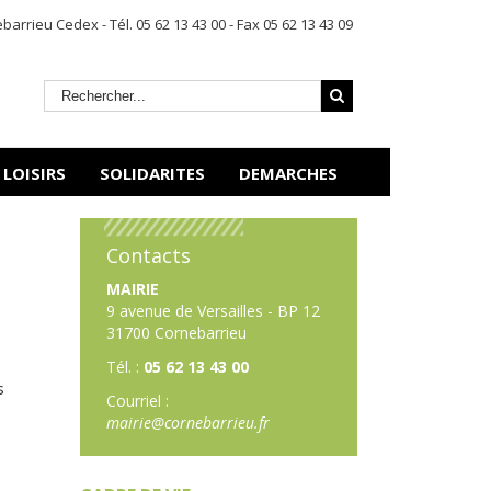
rrieu Cedex - Tél. 05 62 13 43 00 - Fax 05 62 13 43 09
 LOISIRS
SOLIDARITES
DEMARCHES
Contacts
MAIRIE
9 avenue de Versailles - BP 12
31700 Cornebarrieu
Tél. :
05 62 13 43 00
s
Courriel :
mairie@cornebarrieu.fr