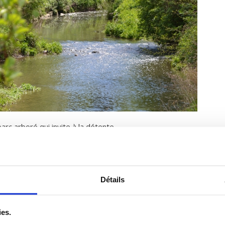
arc arboré qui invite à la détente.
u vert indiquant leur nom (latin et français),
égion d’origine car beaucoup ont été introduits à partir
Détails
ies.