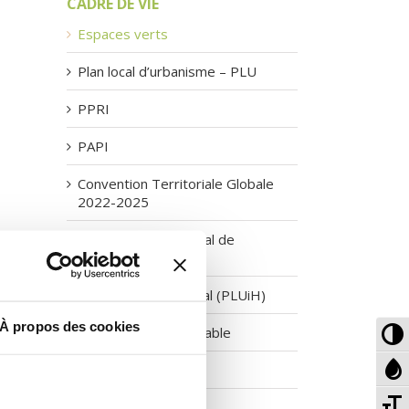
CADRE DE VIE
Espaces verts
Plan local d’urbanisme – PLU
PPRI
PAPI
Convention Territoriale Globale
2022-2025
Inventaire patrimonial de
Cornebarrieu
Plan Guide Communal (PLUiH)
To
À propos des cookies
Développement durable
Hi
To
Co
Nouveaux arrivants
Gr
To