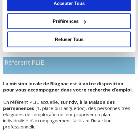
pour vous accompagner dans votre recherche d’emploi.
Accepter Tous
pas accepter tous les cookies peut bloquer certaines
fonctionnalités du site.
> Lire notre Politique de
Mission locale
cookies
21 avenue d’Andromède
Préférences
31700 Blagnac
Tél. 05 61 71 02 70
Refuser Tous
Plan local d’insertion
Référent PLIE
La mission locale de Blagnac est à votre disposition
pour vous accompagner dans votre recherche d’emploi.
Un référent PLIE accueille,
sur rdv, à la Maison des
permanences
(1, place du Languedoc), des personnes très
éloignées de l’emploi afin de leur proposer un plan
individualisé d’accompagnement facilitant l’insertion
professionnelle.