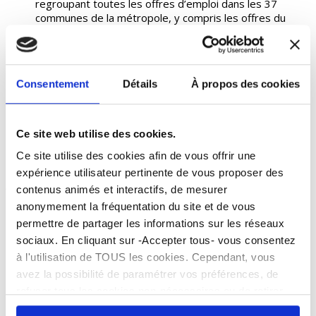
regroupant toutes les offres d’emploi dans les 37
communes de la métropole, y compris les offres du
secteur public :
emploi.toulouse-metropole.fr
Consulter nos offres d’emploi
Pour prendre contact
Consentement
Détails
À propos des cookies
Si vous êtes demandeur d’emploi et souhaitez être
accompagné dans votre construction professionnelle, vous
Ce site web utilise des cookies.
pouvez prendre contact au :
05 62 13 43 93 / 05 62 13 43 71
Ce site utilise des cookies afin de vous offrir une
ccas@cornebarrieu.fr
expérience utilisateur pertinente de vous proposer des
f.sanchette@cornebarrieu.fr
contenus animés et interactifs, de mesurer
anonymement la fréquentation du site et de vous
Les jeunes de 16 à 25 ans
permettre de partager les informations sur les réseaux
sociaux. En cliquant sur -Accepter tous- vous consentez
Mission locale
à l'utilisation de TOUS les cookies. Cependant, vous
avez la possibilité de paramétrer vos préférences, de
refuser tous les cookies non-nécessaires ou de retirer
La mission locale de Blagnac est à votre disposition
entièrement votre consentement. Attention, le fait de ne