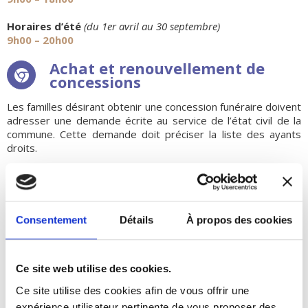
Horaires d’été
(du 1er avril au 30 septembre)
9h00 – 20h00
Achat et renouvellement de
concessions
Les familles désirant obtenir une concession funéraire doivent
adresser une demande écrite au service de l’état civil de la
commune. Cette demande doit préciser la liste des ayants
droits.
Les concessions sont de deux types :
Les concessions de 15 ou 30 ans (tombes, tombes
cinéraires et cases du columbarium)
Consentement
Détails
À propos des cookies
Les concessions de 30 ou 50 ans (caveaux et fosses
maçonnées)
Ce site web utilise des cookies.
Pièces à fournir
Ce site utilise des cookies afin de vous offrir une
expérience utilisateur pertinente de vous proposer des