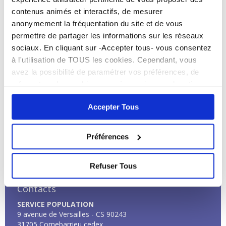
contenus animés et interactifs, de mesurer
lettre de demande de concession
anonymement la fréquentation du site et de vous
pièce d’identité
permettre de partager les informations sur les réseaux
livret de famille
sociaux. En cliquant sur -Accepter tous- vous consentez
Devis opérateurs funéraires
à l'utilisation de TOUS les cookies. Cependant, vous
2025
avez la possibilité de paramétrer vos préférences, de
refuser tous les cookies non-nécessaires ou de retirer
Pour consulter les devis type des opérateurs funéraires 2025
entièrement votre consentement. Attention, le fait de ne
:
Crémation
,
Inhumation
.
Accepter Tous
pas accepter tous les cookies peut bloquer certaines
fonctionnalités du site.
> Lire notre Politique de
cookies
Facebook
Préférences
Refuser Tous
Contacts
SERVICE POPULATION
9 avenue de Versailles - CS 90243
31705 Cornebarrieu cedex