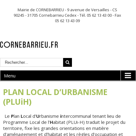
Mairie de CORNEBARRIEU - 9 avenue de Versailles - CS
90245 - 31705 Cornebarrieu Cedex - Tél. 05 62 13 43 00 - Fax
05 62 13 43 09
Menu
PLAN LOCAL D’URBANISME
(PLUiH)
Le
P
lan
L
ocal d’
U
rbanisme
i
ntercommunal tenant lieu de
Programme Local de l’
H
abitat (PLUi-H) traduit le projet du
territoire, fixe les grandes orientations en matière
d’aménagement et d’habitat et les règles d’occupation et