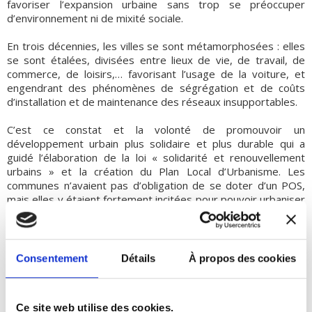
favoriser l’expansion urbaine sans trop se préoccuper
d’environnement ni de mixité sociale.
En trois décennies, les villes se sont métamorphosées : elles
se sont étalées, divisées entre lieux de vie, de travail, de
commerce, de loisirs,… favorisant l’usage de la voiture, et
engendrant des phénomènes de ségrégation et de coûts
d’installation et de maintenance des réseaux insupportables.
C’est ce constat et la volonté de promouvoir un
développement urbain plus solidaire et plus durable qui a
guidé l’élaboration de la loi « solidarité et renouvellement
urbains » et la création du Plan Local d’Urbanisme. Les
communes n’avaient pas d’obligation de se doter d’un POS,
mais elles y étaient fortement incitées pour pouvoir urbaniser
de nouvelles zones.
Le PLU organise le développement d’une commune en fixant
les règles d’urbanisme de tout ou partie du territoire en
Consentement
Détails
À propos des cookies
tenant compte des nouvelles exigences environnementales. A
noter, les communes peuvent continuer à se contenter d’une
simple carte communale qui reprend les règles nationales
Ce site web utilise des cookies.
d’urbanisme (RNU).