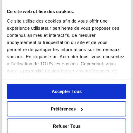
Pièces à produire
Ce site web utilise des cookies.
Ce site utilise des cookies afin de vous offrir une
expérience utilisateur pertinente de vous proposer des
Certificat de décès délivré par le médecin.
contenus animés et interactifs, de mesurer
Toute pièce concernant le défunt : livret de famille, acte
de naissance ou de mariage.
anonymement la fréquentation du site et de vous
Pièce d’identité du déclarant.
permettre de partager les informations sur les réseaux
sociaux. En cliquant sur -Accepter tous- vous consentez
à l'utilisation de TOUS les cookies. Cependant, vous
avez la possibilité de paramétrer vos préférences, de
Facebook
refuser tous les cookies non-nécessaires ou de retirer
entièrement votre consentement. Attention, le fait de ne
Accepter Tous
pas accepter tous les cookies peut bloquer certaines
fonctionnalités du site.
> Lire notre Politique de
Contacts
cookies
Préférences
SERVICE POPULATION
9 avenue de Versailles - BP 12
Refuser Tous
31700 Cornebarrieu