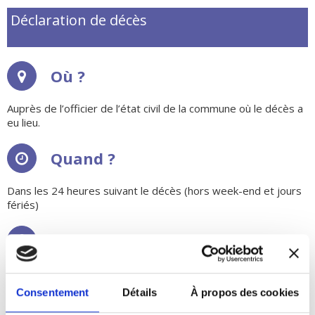
Déclaration de décès
Où ?
Auprès de l’officier de l’état civil de la commune où le décès a
eu lieu.
Quand ?
Dans les 24 heures suivant le décès (hors week-end et jours
fériés)
Par qui ?
Par un proche parent du défunt ou une personne possédant
sur son état civil les renseignements les plus exacts et les
Consentement
Détails
À propos des cookies
plus complets ou un mandataire habilité.