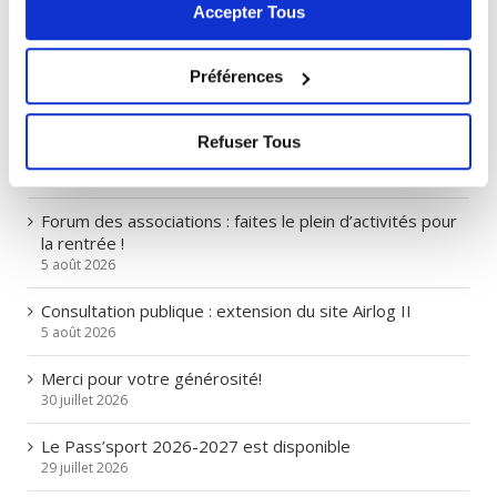
Accepter Tous
pas accepter tous les cookies peut bloquer certaines
fonctionnalités du site.
> Lire notre Politique de
> Tous les articles
cookies
Préférences
ARTICLES RÉCENTS
Refuser Tous
Cornebarrieu en fête les 11, 12, 13 sept. au Boiret
5 août 2026
Forum des associations : faites le plein d’activités pour
la rentrée !
5 août 2026
Consultation publique : extension du site Airlog II
5 août 2026
Merci pour votre générosité!
30 juillet 2026
Le Pass’sport 2026-2027 est disponible
29 juillet 2026