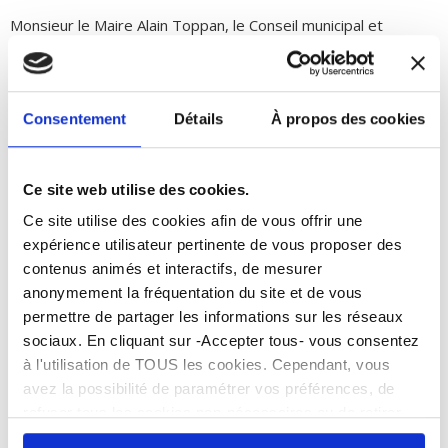
Monsieur le Maire Alain Toppan, le Conseil municipal et
l’association des anciens combattants ont l’honneur de vous
convier à la
Commémoration du cessez-le-feu en Algérie
et des victimes des combats en Tunisie et au Maroc
. La
cérémonie se tiendra au Monument aux morts (cimetière
Consentement
Détails
À propos des cookies
route du Stade),
jeudi 19 mars à 11h00
. Un temps convivial
sera proposé en suivant au foyer de l’Aussonnelle.
Ce site web utilise des cookies.
Ce site utilise des cookies afin de vous offrir une
Facebook
expérience utilisateur pertinente de vous proposer des
contenus animés et interactifs, de mesurer
24 février 2026
anonymement la fréquentation du site et de vous
permettre de partager les informations sur les réseaux
sociaux. En cliquant sur -Accepter tous- vous consentez
à l'utilisation de TOUS les cookies. Cependant, vous
avez la possibilité de paramétrer vos préférences, de
refuser tous les cookies non-nécessaires ou de retirer
DEMANDES URBANISMES
entièrement votre consentement. Attention, le fait de ne