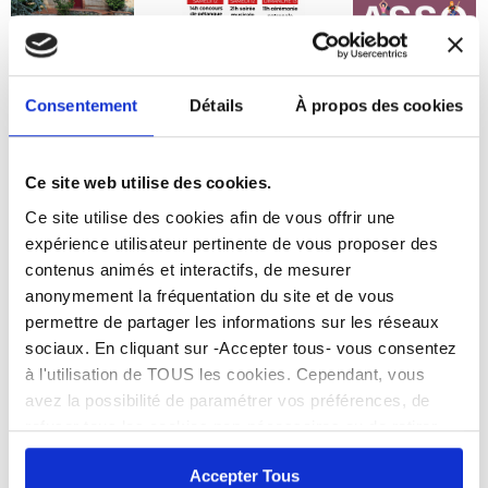
Nouveaux
horaires Mairie
et service Etat
Consentement
Détails
À propos des cookies
civil
6 août 2026
Cornebarrieu en
Forum des
fête les 11, 12,
associations :
13 sept. au
faites le plein
Ce site web utilise des cookies.
Boiret
d’activités pour
Ce site utilise des cookies afin de vous offrir une
la rentrée !
5 août 2026
expérience utilisateur pertinente de vous proposer des
5 août 2026
contenus animés et interactifs, de mesurer
anonymement la fréquentation du site et de vous
permettre de partager les informations sur les réseaux
sociaux. En cliquant sur -Accepter tous- vous consentez
à l'utilisation de TOUS les cookies. Cependant, vous
avez la possibilité de paramétrer vos préférences, de
DEMANDES URBANISMES
refuser tous les cookies non-nécessaires ou de retirer
entièrement votre consentement. Attention, le fait de ne
Accepter Tous
pas accepter tous les cookies peut bloquer certaines