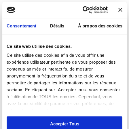
Information concernant l’abonnement à la collecte
des déchets végétaux pour 202
7 :
Vous êtes déjà abonné(e) ?
Consentement
Détails
À propos des cookies
Forfait gratuit (6 collectes saisonnières/an)
> Aucune démarche à faire : votre abonnement est
automatiquement reconduit pour 2027.
Forfait payant (120€/an pour 30 collectes – dont 6
Ce site web utilise des cookies.
gratuites incluses)
Ce site utilise des cookies afin de vous offrir une
> Je veux le renouveler : je dois actualiser mon
expérience utilisateur pertinente de vous proposer des
abonnement entre le 1er juillet et le 16 novembre
2026 sur
metropole.toulouse.fr
.
contenus animés et interactifs, de mesurer
> Je veux passer au forfait gratuit : aucune
anonymement la fréquentation du site et de vous
démarche à faire, le forfait gratuit sera
permettre de partager les informations sur les réseaux
automatiquement appliqué en 2027, à la place du
sociaux. En cliquant sur -Accepter tous- vous consentez
forfait payant.
à l'utilisation de TOUS les cookies. Cependant, vous
2. Vous souhaitez vous désabonner ?
avez la possibilité de paramétrer vos préférences, de
refuser tous les cookies non-nécessaires ou de retirer
Votre demande est à effectuer entre le
1er juillet et le
entièrement votre consentement. Attention, le fait de ne
16 novembre 2026
sur
metropole.toulouse.fr
.
Accepter Tous
pas accepter tous les cookies peut bloquer certaines