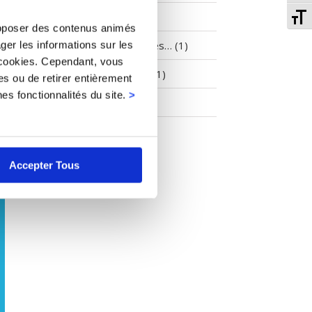
Gr
To
Cimetières (1)
Fo
 proposer des contenus animés
si
Enquêtes publiques… (1)
ger les informations sur les
 cookies. Cependant, vous
Environnement… (1)
es ou de retirer entièrement
es fonctionnalités du site.
>
Non classé (1)
Accepter Tous