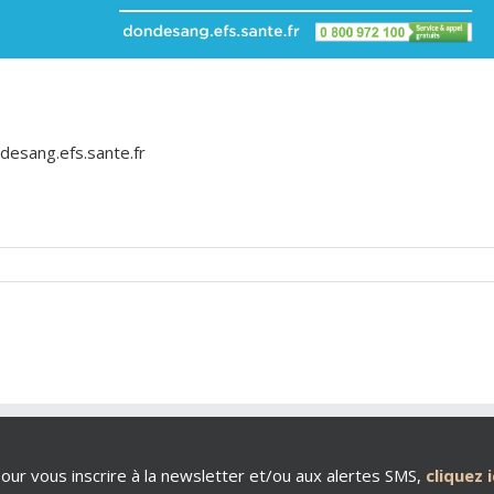
desang.efs.sante.fr
our vous inscrire à la newsletter et/ou aux alertes SMS,
cliquez i