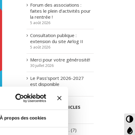
Forum des associations :
faites le plein d’activités pour
la rentrée !
5 août 2026
Consultation publique :
extension du site Airlog II
5 août 2026
Merci pour votre générosité!
30 juillet 2026
Le Pass’sport 2026-2027
est disponible
29 juillet 2026
CATÉGORIES D’ARTICLES
To
A la une… (629)
À propos des cookies
Hi
To
Co
Attention travaux… (7)