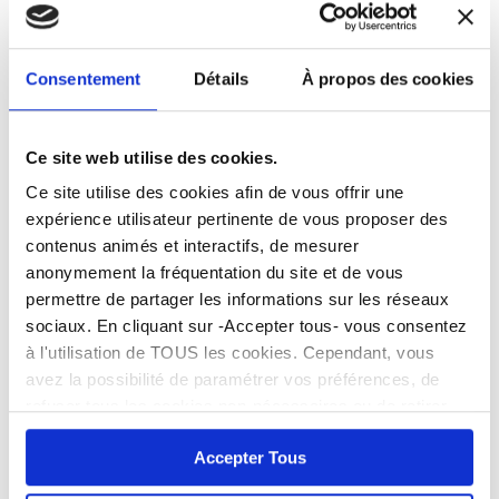
horaires Mairie
et service Etat
civil
6 août 2026
Cornebarrieu en
Forum des
Consentement
Détails
À propos des cookies
fête les 11, 12,
associations :
13 sept. au
faites le plein
Boiret
d’activités pour
Ce site web utilise des cookies.
la rentrée !
5 août 2026
Ce site utilise des cookies afin de vous offrir une
5 août 2026
expérience utilisateur pertinente de vous proposer des
contenus animés et interactifs, de mesurer
anonymement la fréquentation du site et de vous
permettre de partager les informations sur les réseaux
sociaux. En cliquant sur -Accepter tous- vous consentez
à l'utilisation de TOUS les cookies. Cependant, vous
DEMANDES URBANISMES
avez la possibilité de paramétrer vos préférences, de
refuser tous les cookies non-nécessaires ou de retirer
entièrement votre consentement. Attention, le fait de ne
> Tous les articles
Accepter Tous
pas accepter tous les cookies peut bloquer certaines
fonctionnalités du site.
> Lire notre Politique de