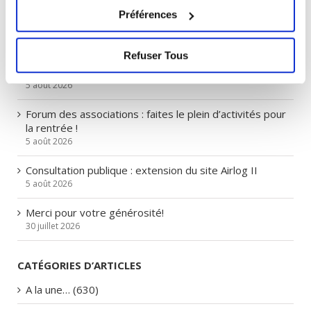
ARTICLES RÉCENTS
cookies
Préférences
Nouveaux horaires Mairie et service Etat civil
6 août 2026
Refuser Tous
Cornebarrieu en fête les 11, 12, 13 sept. au Boiret
5 août 2026
Forum des associations : faites le plein d’activités pour
la rentrée !
5 août 2026
Consultation publique : extension du site Airlog II
5 août 2026
Merci pour votre générosité!
30 juillet 2026
CATÉGORIES D’ARTICLES
A la une… (630)