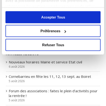
avez la possibilité de paramétrer vos préférences, de
refuser tous les cookies non-nécessaires ou de retirer
entièrement votre consentement. Attention, le fait de ne
Accepter Tous
pas accepter tous les cookies peut bloquer certaines
fonctionnalités du site.
> Lire notre Politique de
DEMANDES URBANISMES
cookies
Préférences
> Tous les articles
Refuser Tous
ARTICLES RÉCENTS
Nouveaux horaires Mairie et service Etat civil
6 août 2026
Cornebarrieu en fête les 11, 12, 13 sept. au Boiret
5 août 2026
Forum des associations : faites le plein d’activités pour
la rentrée !
5 août 2026