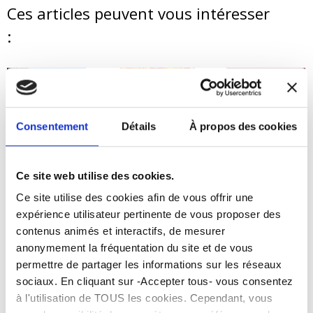
Related Posts
Consentement
Détails
À propos des cookies
Nouveaux
horaires Mairie
et service Etat
Ce site web utilise des cookies.
civil
Ce site utilise des cookies afin de vous offrir une
6 août 2026
Cornebarrieu en
Forum des
expérience utilisateur pertinente de vous proposer des
fête les 11, 12,
associations :
13 sept. au
faites le plein
contenus animés et interactifs, de mesurer
Boiret
d’activités pour
anonymement la fréquentation du site et de vous
la rentrée !
5 août 2026
permettre de partager les informations sur les réseaux
5 août 2026
sociaux. En cliquant sur -Accepter tous- vous consentez
à l'utilisation de TOUS les cookies. Cependant, vous