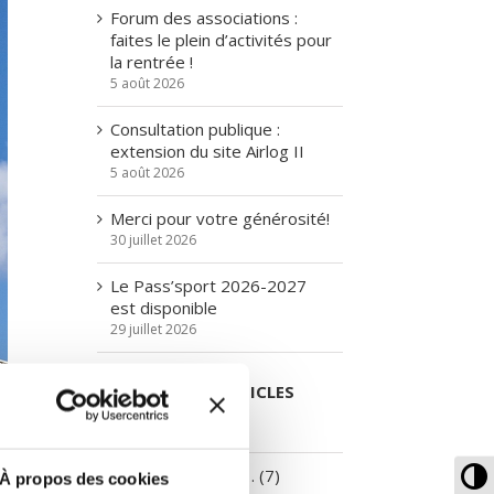
Forum des associations :
faites le plein d’activités pour
la rentrée !
5 août 2026
Consultation publique :
extension du site Airlog II
5 août 2026
Merci pour votre générosité!
30 juillet 2026
Le Pass’sport 2026-2027
est disponible
29 juillet 2026
CATÉGORIES D’ARTICLES
A la une… (629)
To
Attention travaux… (7)
À propos des cookies