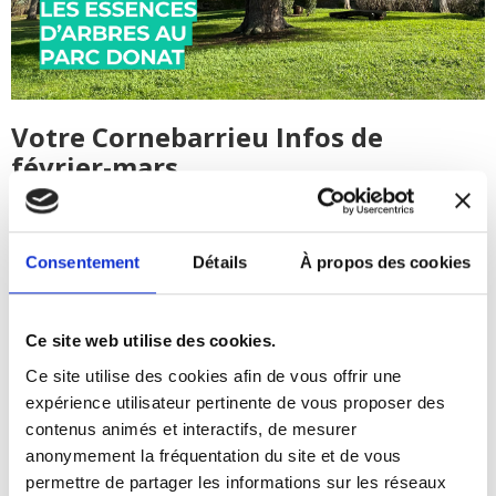
Votre Cornebarrieu Infos de
février-mars
Le
numéro de février-mars est dores et déjà consultable en
ligne et sera dès le 6 février dans les accueils des services
Consentement
Détails
À propos des cookies
municipaux, chez vos commerçants, ou, pour les abonnés,
prochainement dans votre boîte aux lettres. Vous y
retrouverez, les actualités de la vie locale et associative, les
nouveaux commerçants qui s’installent sur la commune, les
Ce site web utilise des cookies.
acteurs et les activités de la Maison du lien social, la jeunesse
Ce site utilise des cookies afin de vous offrir une
et ses dîners parents, le point travaux et la page culture avec
les spectacles à ne pas manquer et les rendez-vous
expérience utilisateur pertinente de vous proposer des
incontournables de la médiathèque. Bonne lecture à toutes et
contenus animés et interactifs, de mesurer
tous!
anonymement la fréquentation du site et de vous
Pour le consulter, cliquez
ICI
permettre de partager les informations sur les réseaux