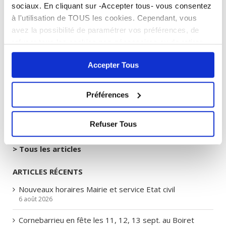
sociaux. En cliquant sur -Accepter tous- vous consentez
Facebook
à l'utilisation de TOUS les cookies. Cependant, vous
avez la possibilité de paramétrer vos préférences, de
29 janvier 2026
refuser tous les cookies non-nécessaires ou de retirer
entièrement votre consentement. Attention, le fait de ne
Accepter Tous
pas accepter tous les cookies peut bloquer certaines
fonctionnalités du site.
> Lire notre Politique de
cookies
Préférences
DEMANDES URBANISMES
Refuser Tous
> Tous les articles
ARTICLES RÉCENTS
Nouveaux horaires Mairie et service Etat civil
6 août 2026
Cornebarrieu en fête les 11, 12, 13 sept. au Boiret